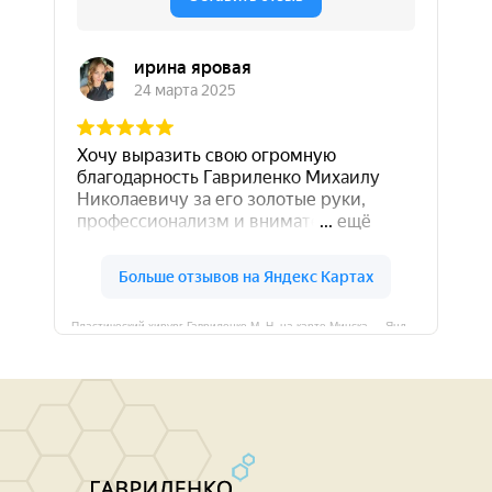
Пластический хирург Гавриленко М. Н. на карте Минска — Яндекс Карты